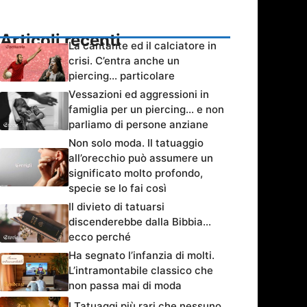
Articoli recenti
La cantante ed il calciatore in
crisi. C’entra anche un
piercing… particolare
Vessazioni ed aggressioni in
famiglia per un piercing… e non
parliamo di persone anziane
Non solo moda. Il tatuaggio
all’orecchio può assumere un
significato molto profondo,
specie se lo fai così
Il divieto di tatuarsi
discenderebbe dalla Bibbia…
ecco perché
Ha segnato l’infanzia di molti.
L’intramontabile classico che
non passa mai di moda
I Tatuaggi più rari che nessuno