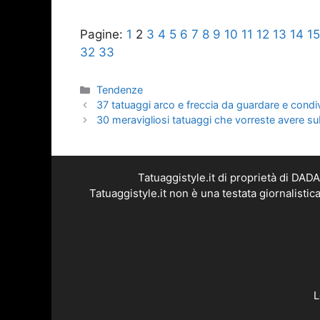
Pagine:
1
2
3
4
5
6
7
8
9
10
11
12
13
14
15
32
33
Categorie
Tendenze
37 tatuaggi arco e freccia da guardare e condi
30 meravigliosi tatuaggi che vorreste avere sub
Tatuaggistyle.it di proprietà di DA
Tatuaggistyle.it non è una testata giornalisti
L