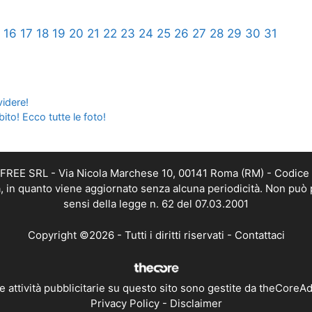
16
17
18
19
20
21
22
23
24
25
26
27
28
29
30
31
videre!
ito! Ecco tutte le foto!
DAFREE SRL - Via Nicola Marchese 10, 00141 Roma (RM) - Codice 
ca, in quanto viene aggiornato senza alcuna periodicità. Non può 
sensi della legge n. 62 del 07.03.2001
Copyright ©2026 - Tutti i diritti riservati -
Contattaci
e attività pubblicitarie su questo sito sono gestite da theCoreA
Privacy Policy
-
Disclaimer