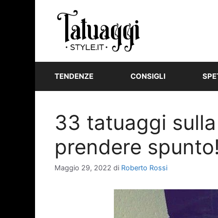
Vai
al
contenuto
TENDENZE
CONSIGLI
SPE
33 tatuaggi sulla
prendere spunto!
Maggio 29, 2022
di
Roberto Rossi