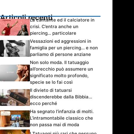
Articoli recenti
La cantante ed il calciatore in
crisi. C’entra anche un
piercing… particolare
Vessazioni ed aggressioni in
famiglia per un piercing… e non
parliamo di persone anziane
Non solo moda. Il tatuaggio
all’orecchio può assumere un
significato molto profondo,
specie se lo fai così
Il divieto di tatuarsi
discenderebbe dalla Bibbia…
ecco perché
Ha segnato l’infanzia di molti.
L’intramontabile classico che
non passa mai di moda
I Tatuaggi più rari che nessuno