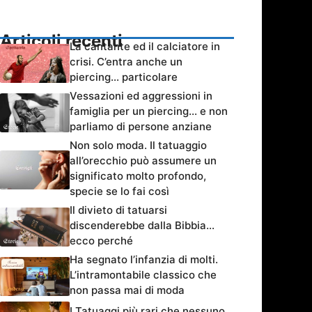
Articoli recenti
La cantante ed il calciatore in
crisi. C’entra anche un
piercing… particolare
Vessazioni ed aggressioni in
famiglia per un piercing… e non
parliamo di persone anziane
Non solo moda. Il tatuaggio
all’orecchio può assumere un
significato molto profondo,
specie se lo fai così
Il divieto di tatuarsi
discenderebbe dalla Bibbia…
ecco perché
Ha segnato l’infanzia di molti.
L’intramontabile classico che
non passa mai di moda
I Tatuaggi più rari che nessuno