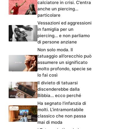
calciatore in crisi. C’entra
anche un piercing…
particolare
Vessazioni ed aggressioni
in famiglia per un
piercing… e non parliamo
di persone anziane
Non solo moda. Il
tatuaggio all’orecchio può
assumere un significato
molto profondo, specie se
lo fai così
Il divieto di tatuarsi
discenderebbe dalla
Bibbia… ecco perché
Ha segnato l’infanzia di
molti. L’intramontabile
classico che non passa
mai di moda