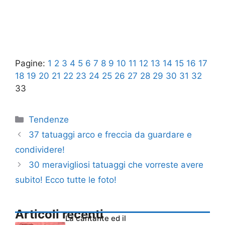
Pagine:
1
2
3
4
5
6
7
8
9
10
11
12
13
14
15
16
17
18
19
20
21
22
23
24
25
26
27
28
29
30
31
32
33
Categorie
Tendenze
37 tatuaggi arco e freccia da guardare e
condividere!
30 meravigliosi tatuaggi che vorreste avere
subito! Ecco tutte le foto!
Articoli recenti
La cantante ed il