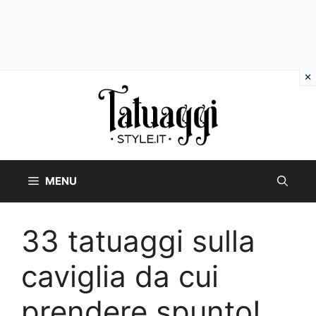
Vai
al
contenuto
MENU
33 tatuaggi sulla
caviglia da cui
prendere spunto!