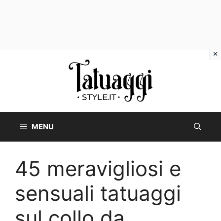
Vai
al
contenuto
MENU
45 meravigliosi e
sensuali tatuaggi
sul collo da