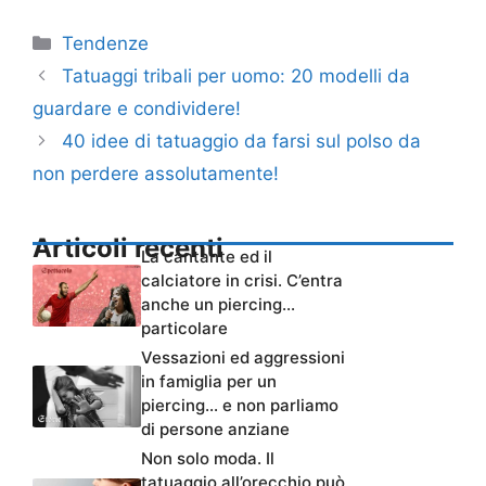
Categorie
Tendenze
Tatuaggi tribali per uomo: 20 modelli da
guardare e condividere!
40 idee di tatuaggio da farsi sul polso da
non perdere assolutamente!
Articoli recenti
La cantante ed il
calciatore in crisi. C’entra
anche un piercing…
particolare
Vessazioni ed aggressioni
in famiglia per un
piercing… e non parliamo
di persone anziane
Non solo moda. Il
tatuaggio all’orecchio può