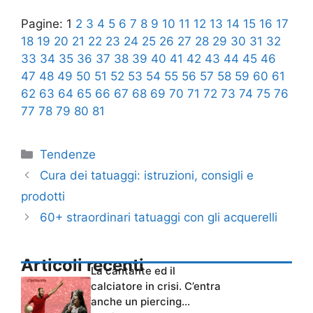
Pagine:
1
2
3
4
5
6
7
8
9
10
11
12
13
14
15
16
17
18
19
20
21
22
23
24
25
26
27
28
29
30
31
32
33
34
35
36
37
38
39
40
41
42
43
44
45
46
47
48
49
50
51
52
53
54
55
56
57
58
59
60
61
62
63
64
65
66
67
68
69
70
71
72
73
74
75
76
77
78
79
80
81
Categorie
Tendenze
Cura dei tatuaggi: istruzioni, consigli e
prodotti
60+ straordinari tatuaggi con gli acquerelli
Articoli recenti
La cantante ed il
calciatore in crisi. C’entra
anche un piercing…