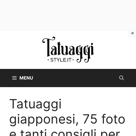
Vai
al
contenuto
MENU
Tatuaggi
giapponesi, 75 foto
e tanti consigli per