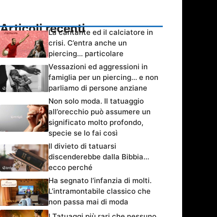
Articoli recenti
La cantante ed il calciatore in
crisi. C’entra anche un
piercing… particolare
Vessazioni ed aggressioni in
famiglia per un piercing… e non
parliamo di persone anziane
Non solo moda. Il tatuaggio
all’orecchio può assumere un
significato molto profondo,
specie se lo fai così
Il divieto di tatuarsi
discenderebbe dalla Bibbia…
ecco perché
Ha segnato l’infanzia di molti.
L’intramontabile classico che
non passa mai di moda
I Tatuaggi più rari che nessuno