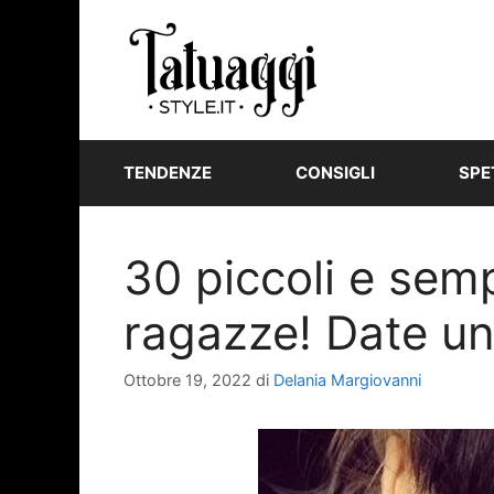
Vai
al
contenuto
TENDENZE
CONSIGLI
SPE
30 piccoli e semp
ragazze! Date un 
Ottobre 19, 2022
di
Delania Margiovanni