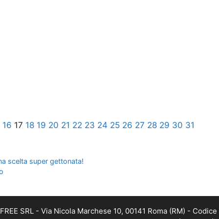
16
17
18
19
20
21
22
23
24
25
26
27
28
29
30
31
 una scelta super gettonata!
do
DAFREE SRL - Via Nicola Marchese 10, 00141 Roma (RM) - Codice 