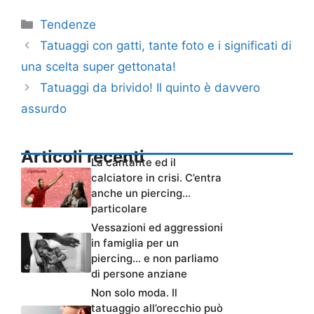
Categorie
Tendenze
Tatuaggi con gatti, tante foto e i significati di
una scelta super gettonata!
Tatuaggi da brivido! Il quinto è davvero
assurdo
Articoli recenti
La cantante ed il
calciatore in crisi. C’entra
anche un piercing…
particolare
Vessazioni ed aggressioni
in famiglia per un
piercing… e non parliamo
di persone anziane
Non solo moda. Il
tatuaggio all’orecchio può