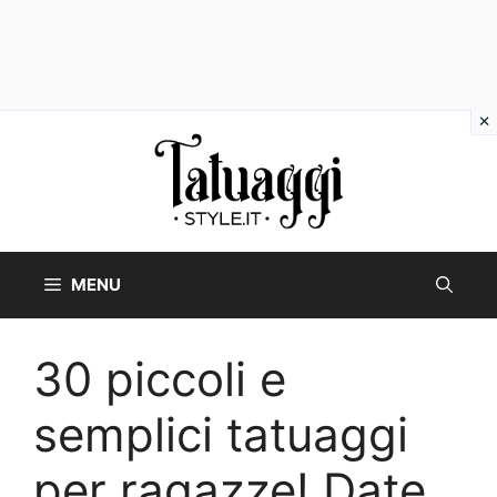
Vai
al
contenuto
MENU
30 piccoli e
semplici tatuaggi
per ragazze! Date