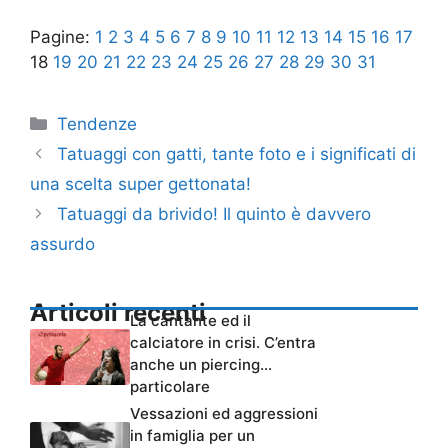
Pagine:
1
2
3
4
5
6
7
8
9
10
11
12
13
14
15
16
17
18
19
20
21
22
23
24
25
26
27
28
29
30
31
Categorie
Tendenze
Tatuaggi con gatti, tante foto e i significati di
una scelta super gettonata!
Tatuaggi da brivido! Il quinto è davvero
assurdo
Articoli recenti
La cantante ed il
calciatore in crisi. C’entra
anche un piercing…
particolare
Vessazioni ed aggressioni
in famiglia per un