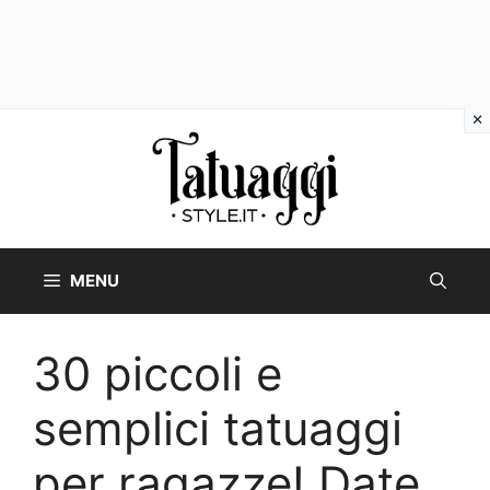
Vai
al
contenuto
MENU
30 piccoli e
semplici tatuaggi
per ragazze! Date