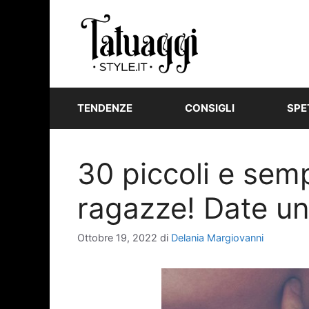
Vai
al
contenuto
TENDENZE
CONSIGLI
SPE
30 piccoli e semp
ragazze! Date un 
Ottobre 19, 2022
di
Delania Margiovanni