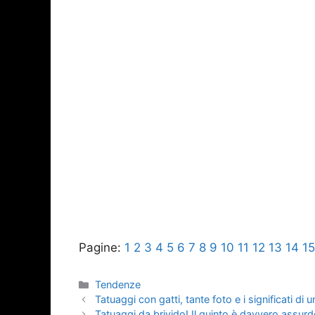
Pagine:
1
2
3
4
5
6
7
8
9
10
11
12
13
14
15
Categorie
Tendenze
Tatuaggi con gatti, tante foto e i significati di
Tatuaggi da brivido! Il quinto è davvero assur