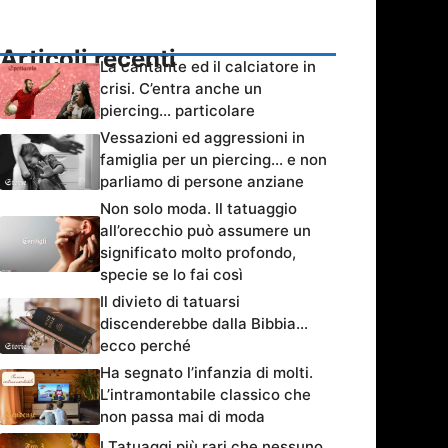
Articoli recenti
La cantante ed il calciatore in
crisi. C’entra anche un
piercing… particolare
Vessazioni ed aggressioni in
famiglia per un piercing… e non
parliamo di persone anziane
Non solo moda. Il tatuaggio
all’orecchio può assumere un
significato molto profondo,
specie se lo fai così
Il divieto di tatuarsi
discenderebbe dalla Bibbia…
ecco perché
Ha segnato l’infanzia di molti.
L’intramontabile classico che
non passa mai di moda
I Tatuaggi più rari che nessuno