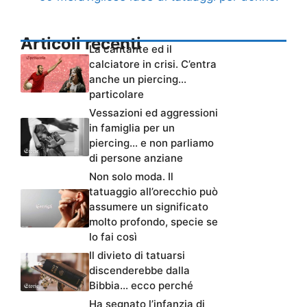
Articoli recenti
La cantante ed il
calciatore in crisi. C’entra
anche un piercing…
particolare
Vessazioni ed aggressioni
in famiglia per un
piercing… e non parliamo
di persone anziane
Non solo moda. Il
tatuaggio all’orecchio può
assumere un significato
molto profondo, specie se
lo fai così
Il divieto di tatuarsi
discenderebbe dalla
Bibbia… ecco perché
Ha segnato l’infanzia di