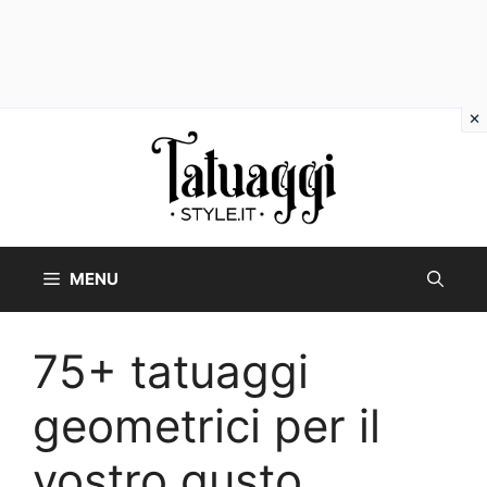
Vai
al
contenuto
MENU
75+ tatuaggi
geometrici per il
vostro gusto