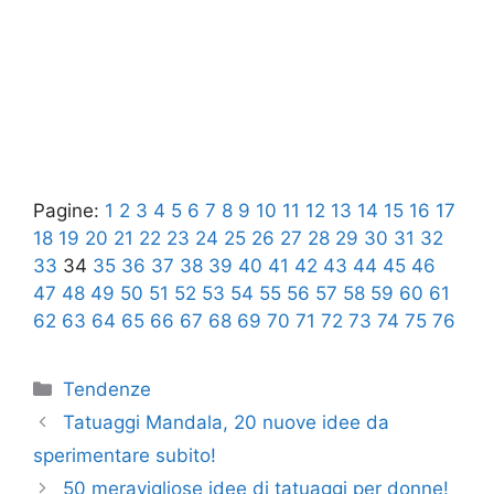
Pagine:
1
2
3
4
5
6
7
8
9
10
11
12
13
14
15
16
17
18
19
20
21
22
23
24
25
26
27
28
29
30
31
32
33
34
35
36
37
38
39
40
41
42
43
44
45
46
47
48
49
50
51
52
53
54
55
56
57
58
59
60
61
62
63
64
65
66
67
68
69
70
71
72
73
74
75
76
Categorie
Tendenze
Tatuaggi Mandala, 20 nuove idee da
sperimentare subito!
50 meravigliose idee di tatuaggi per donne!