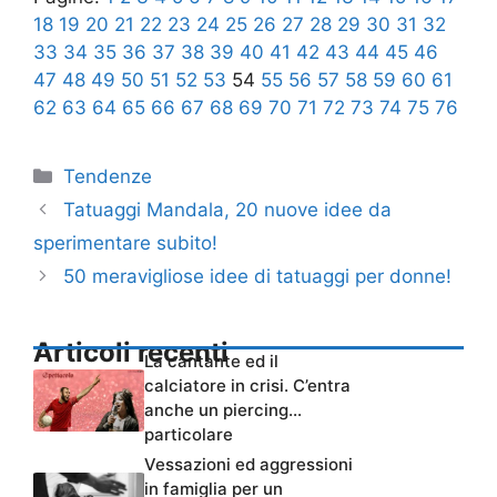
18
19
20
21
22
23
24
25
26
27
28
29
30
31
32
33
34
35
36
37
38
39
40
41
42
43
44
45
46
47
48
49
50
51
52
53
54
55
56
57
58
59
60
61
62
63
64
65
66
67
68
69
70
71
72
73
74
75
76
Categorie
Tendenze
Tatuaggi Mandala, 20 nuove idee da
sperimentare subito!
50 meravigliose idee di tatuaggi per donne!
Articoli recenti
La cantante ed il
calciatore in crisi. C’entra
anche un piercing…
particolare
Vessazioni ed aggressioni
in famiglia per un