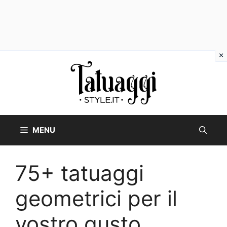
Vai
al
contenuto
MENU
75+ tatuaggi
geometrici per il
vostro gusto