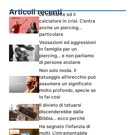
Articoli recenti
La cantante ed il
calciatore in crisi. C’entra
anche un piercing…
particolare
Vessazioni ed aggressioni
in famiglia per un
piercing… e non parliamo
di persone anziane
Non solo moda. Il
tatuaggio all’orecchio può
assumere un significato
molto profondo, specie se
lo fai così
Il divieto di tatuarsi
discenderebbe dalla
Bibbia… ecco perché
Ha segnato l’infanzia di
molti. L’intramontabile