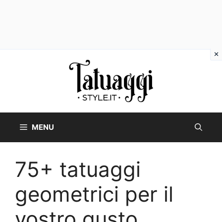
Vai
al
contenuto
MENU
75+ tatuaggi
geometrici per il
vostro gusto