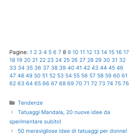
Pagine:
1
2
3
4
5
6
7
8
9
10
11
12
13
14
15
16
17
18
19
20
21
22
23
24
25
26
27
28
29
30
31
32
33
34
35
36
37
38
39
40
41
42
43
44
45
46
47
48
49
50
51
52
53
54
55
56
57
58
59
60
61
62
63
64
65
66
67
68
69
70
71
72
73
74
75
76
Categorie
Tendenze
Tatuaggi Mandala, 20 nuove idee da
sperimentare subito!
50 meravigliose idee di tatuaggi per donne!