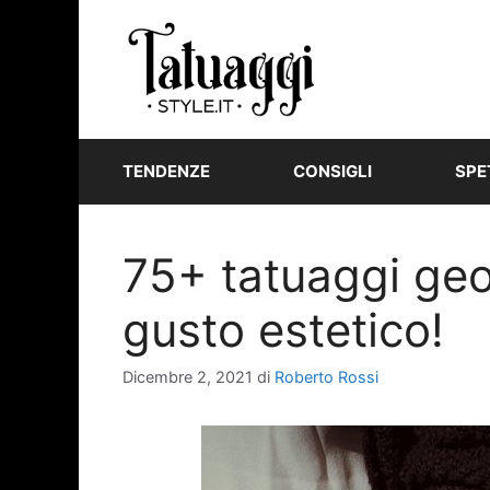
Vai
al
contenuto
TENDENZE
CONSIGLI
SPE
75+ tatuaggi geom
gusto estetico!
Dicembre 2, 2021
di
Roberto Rossi