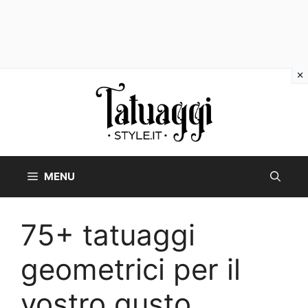
Vai
al
contenuto
MENU
75+ tatuaggi
geometrici per il
vostro gusto