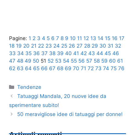
Pagine:
1
2
3
4
5
6
7
8
9
10
11
12
13
14
15
16
17
18
19
20
21
22
23
24
25
26
27
28
29
30
31
32
33
34
35
36
37
38
39
40
41
42
43
44
45
46
47
48
49
50
51
52
53
54
55
56
57
58
59
60
61
62
63
64
65
66
67
68
69
70
71
72
73
74
75
76
Categorie
Tendenze
Tatuaggi Mandala, 20 nuove idee da
sperimentare subito!
50 meravigliose idee di tatuaggi per donne!
Articoli recenti