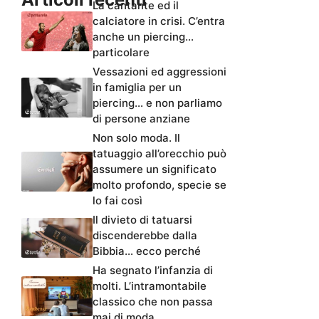
La cantante ed il
calciatore in crisi. C’entra
anche un piercing…
particolare
Vessazioni ed aggressioni
in famiglia per un
piercing… e non parliamo
di persone anziane
Non solo moda. Il
tatuaggio all’orecchio può
assumere un significato
molto profondo, specie se
lo fai così
Il divieto di tatuarsi
discenderebbe dalla
Bibbia… ecco perché
Ha segnato l’infanzia di
molti. L’intramontabile
classico che non passa
mai di moda