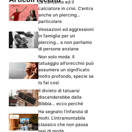
La cantante ed il
calciatore in crisi. C’entra
anche un piercing…
particolare
Vessazioni ed aggressioni
in famiglia per un
piercing… e non parliamo
di persone anziane
Non solo moda. Il
tatuaggio all’orecchio può
assumere un significato
molto profondo, specie se
lo fai così
Il divieto di tatuarsi
discenderebbe dalla
Bibbia… ecco perché
Ha segnato l’infanzia di
molti. L’intramontabile
classico che non passa
mai di moda