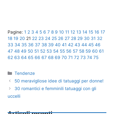
Pagine:
1
2
3
4
5
6
7
8
9
10
11
12
13
14
15
16
17
18
19
20
21
22
23
24
25
26
27
28
29
30
31
32
33
34
35
36
37
38
39
40
41
42
43
44
45
46
47
48
49
50
51
52
53
54
55
56
57
58
59
60
61
62
63
64
65
66
67
68
69
70
71
72
73
74
75
Categorie
Tendenze
50 meravigliose idee di tatuaggi per donne!
30 romantici e femminili tatuaggi con gli
uccelli
Articoli recenti