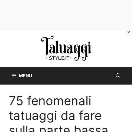
Vai
al
contenuto
MENU
75 fenomenali
tatuaggi da fare
sulla parte bassa