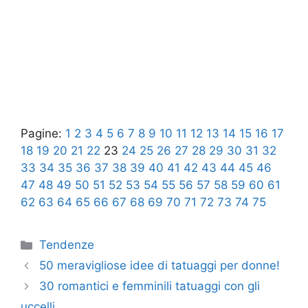
Pagine:
1
2
3
4
5
6
7
8
9
10
11
12
13
14
15
16
17
18
19
20
21
22
23
24
25
26
27
28
29
30
31
32
33
34
35
36
37
38
39
40
41
42
43
44
45
46
47
48
49
50
51
52
53
54
55
56
57
58
59
60
61
62
63
64
65
66
67
68
69
70
71
72
73
74
75
Categorie
Tendenze
50 meravigliose idee di tatuaggi per donne!
30 romantici e femminili tatuaggi con gli
uccelli