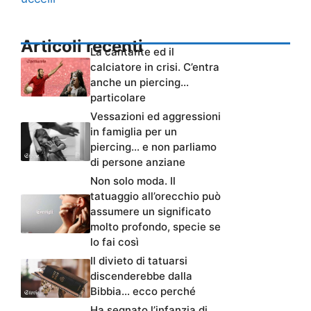
Articoli recenti
La cantante ed il
calciatore in crisi. C’entra
anche un piercing…
particolare
Vessazioni ed aggressioni
in famiglia per un
piercing… e non parliamo
di persone anziane
Non solo moda. Il
tatuaggio all’orecchio può
assumere un significato
molto profondo, specie se
lo fai così
Il divieto di tatuarsi
discenderebbe dalla
Bibbia… ecco perché
Ha segnato l’infanzia di