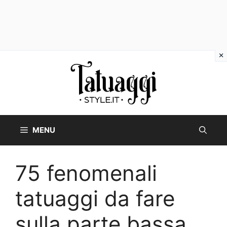
Vai
al
contenuto
MENU
75 fenomenali
tatuaggi da fare
sulla parte bassa