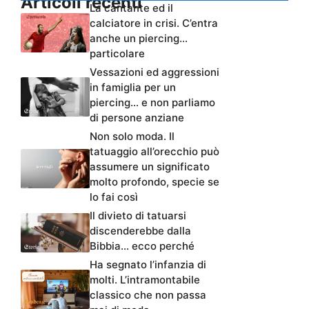
Articoli recenti
La cantante ed il
calciatore in crisi. C’entra
anche un piercing…
particolare
Vessazioni ed aggressioni
in famiglia per un
piercing… e non parliamo
di persone anziane
Non solo moda. Il
tatuaggio all’orecchio può
assumere un significato
molto profondo, specie se
lo fai così
Il divieto di tatuarsi
discenderebbe dalla
Bibbia… ecco perché
Ha segnato l’infanzia di
molti. L’intramontabile
classico che non passa