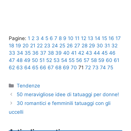
Pagine:
1
2
3
4
5
6
7
8
9
10
11
12
13
14
15
16
17
18
19
20
21
22
23
24
25
26
27
28
29
30
31
32
33
34
35
36
37
38
39
40
41
42
43
44
45
46
47
48
49
50
51
52
53
54
55
56
57
58
59
60
61
62
63
64
65
66
67
68
69
70
71
72
73
74
75
Categorie
Tendenze
50 meravigliose idee di tatuaggi per donne!
30 romantici e femminili tatuaggi con gli
uccelli