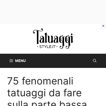
Vai
al
contenuto
MENU
75 fenomenali
tatuaggi da fare
sulla parte bassa