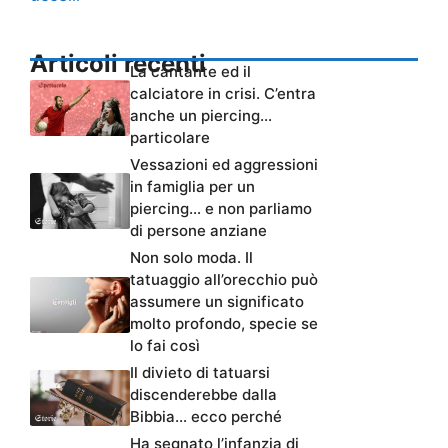
Articoli recenti
La cantante ed il
calciatore in crisi. C’entra
anche un piercing…
particolare
Vessazioni ed aggressioni
in famiglia per un
piercing… e non parliamo
di persone anziane
Non solo moda. Il
tatuaggio all’orecchio può
assumere un significato
molto profondo, specie se
lo fai così
Il divieto di tatuarsi
discenderebbe dalla
Bibbia… ecco perché
Ha segnato l’infanzia di