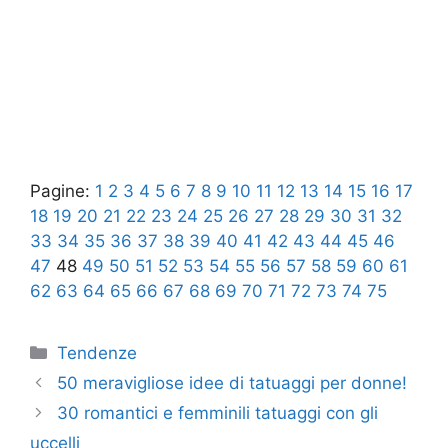
Pagine:
1
2
3
4
5
6
7
8
9
10
11
12
13
14
15
16
17
18
19
20
21
22
23
24
25
26
27
28
29
30
31
32
33
34
35
36
37
38
39
40
41
42
43
44
45
46
47
48
49
50
51
52
53
54
55
56
57
58
59
60
61
62
63
64
65
66
67
68
69
70
71
72
73
74
75
Categorie
Tendenze
50 meravigliose idee di tatuaggi per donne!
30 romantici e femminili tatuaggi con gli
uccelli