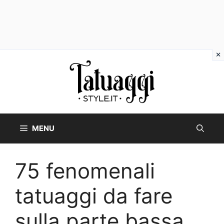
Vai
al
contenuto
MENU
75 fenomenali
tatuaggi da fare
sulla parte bassa