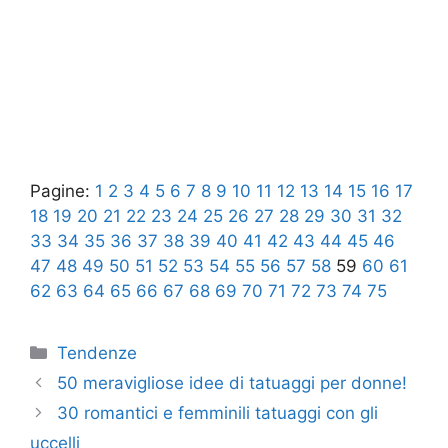
Pagine:
1
2
3
4
5
6
7
8
9
10
11
12
13
14
15
16
17
18
19
20
21
22
23
24
25
26
27
28
29
30
31
32
33
34
35
36
37
38
39
40
41
42
43
44
45
46
47
48
49
50
51
52
53
54
55
56
57
58
59
60
61
62
63
64
65
66
67
68
69
70
71
72
73
74
75
Categorie
Tendenze
50 meravigliose idee di tatuaggi per donne!
30 romantici e femminili tatuaggi con gli
uccelli