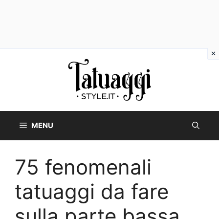
Vai
al
contenuto
MENU
75 fenomenali
tatuaggi da fare
sulla parte bassa