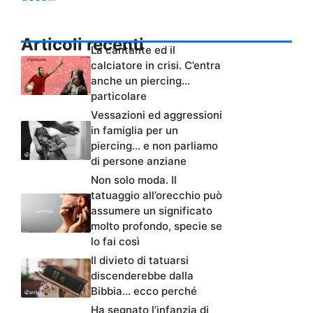
Articoli recenti
La cantante ed il
calciatore in crisi. C’entra
anche un piercing…
particolare
Vessazioni ed aggressioni
in famiglia per un
piercing… e non parliamo
di persone anziane
Non solo moda. Il
tatuaggio all’orecchio può
assumere un significato
molto profondo, specie se
lo fai così
Il divieto di tatuarsi
discenderebbe dalla
Bibbia… ecco perché
Ha segnato l’infanzia di