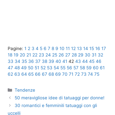
Pagine:
1
2
3
4
5
6
7
8
9
10
11
12
13
14
15
16
17
18
19
20
21
22
23
24
25
26
27
28
29
30
31
32
33
34
35
36
37
38
39
40
41
42
43
44
45
46
47
48
49
50
51
52
53
54
55
56
57
58
59
60
61
62
63
64
65
66
67
68
69
70
71
72
73
74
75
Categorie
Tendenze
50 meravigliose idee di tatuaggi per donne!
30 romantici e femminili tatuaggi con gli
uccelli