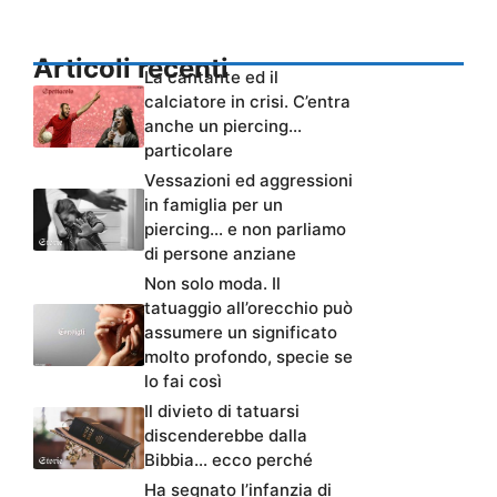
Articoli recenti
La cantante ed il
calciatore in crisi. C’entra
anche un piercing…
particolare
Vessazioni ed aggressioni
in famiglia per un
piercing… e non parliamo
di persone anziane
Non solo moda. Il
tatuaggio all’orecchio può
assumere un significato
molto profondo, specie se
lo fai così
Il divieto di tatuarsi
discenderebbe dalla
Bibbia… ecco perché
Ha segnato l’infanzia di