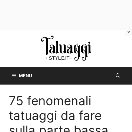
Vai
al
contenuto
MENU
75 fenomenali
tatuaggi da fare
sulla parte bassa