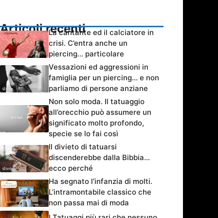
Articoli recenti
La cantante ed il calciatore in
crisi. C’entra anche un
piercing… particolare
Vessazioni ed aggressioni in
famiglia per un piercing… e non
parliamo di persone anziane
Non solo moda. Il tatuaggio
all’orecchio può assumere un
significato molto profondo,
specie se lo fai così
Il divieto di tatuarsi
discenderebbe dalla Bibbia…
ecco perché
Ha segnato l’infanzia di molti.
L’intramontabile classico che
non passa mai di moda
I Tatuaggi più rari che nessuno