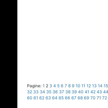
Pagine:
1
2
3
4
5
6
7
8
9
10
11
12
13
14
15
32
33
34
35
36
37
38
39
40
41
42
43
4
60
61
62
63
64
65
66
67
68
69
70
71
72