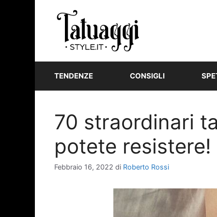
Vai
al
contenuto
TENDENZE
CONSIGLI
SPE
70 straordinari t
potete resistere!
Febbraio 16, 2022
di
Roberto Rossi