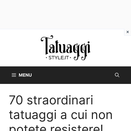
Vai
al
contenuto
MENU
70 straordinari
tatuaggi a cui non
potete resistere!