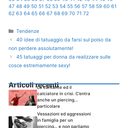
47
48
49
50
51
52
53
54
55
56
57
58
59
60
61
62
63
64
65
66
67
68
69
70
71
72
Categorie
Tendenze
40 idee di tatuaggio da farsi sul polso da
non perdere assolutamente!
45 tatuaggi per donna da realizzare sulle
cosce estremamente sexy!
Articoli recenti
La cantante ed il
calciatore in crisi. C’entra
anche un piercing…
particolare
Vessazioni ed aggressioni
in famiglia per un
piercing… e non parliamo