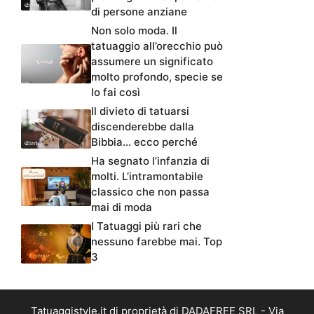
di persone anziane
Non solo moda. Il
tatuaggio all’orecchio può
assumere un significato
molto profondo, specie se
lo fai così
Il divieto di tatuarsi
discenderebbe dalla
Bibbia… ecco perché
Ha segnato l’infanzia di
molti. L’intramontabile
classico che non passa
mai di moda
I Tatuaggi più rari che
nessuno farebbe mai. Top
3
Tatuaggistyle.it di proprietà di DADAFREE SRL - Via