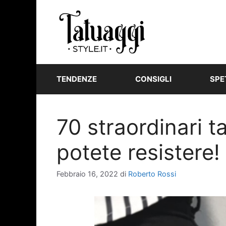
Vai
al
contenuto
TENDENZE
CONSIGLI
SPE
70 straordinari t
potete resistere!
Febbraio 16, 2022
di
Roberto Rossi