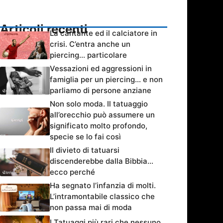
Articoli recenti
La cantante ed il calciatore in
crisi. C’entra anche un
piercing… particolare
Vessazioni ed aggressioni in
famiglia per un piercing… e non
parliamo di persone anziane
Non solo moda. Il tatuaggio
all’orecchio può assumere un
significato molto profondo,
specie se lo fai così
Il divieto di tatuarsi
discenderebbe dalla Bibbia…
ecco perché
Ha segnato l’infanzia di molti.
L’intramontabile classico che
non passa mai di moda
I Tatuaggi più rari che nessuno