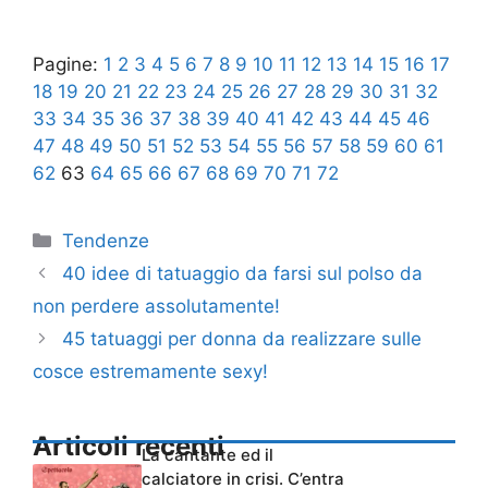
Pagine:
1
2
3
4
5
6
7
8
9
10
11
12
13
14
15
16
17
18
19
20
21
22
23
24
25
26
27
28
29
30
31
32
33
34
35
36
37
38
39
40
41
42
43
44
45
46
47
48
49
50
51
52
53
54
55
56
57
58
59
60
61
62
63
64
65
66
67
68
69
70
71
72
Categorie
Tendenze
40 idee di tatuaggio da farsi sul polso da
non perdere assolutamente!
45 tatuaggi per donna da realizzare sulle
cosce estremamente sexy!
Articoli recenti
La cantante ed il
calciatore in crisi. C’entra