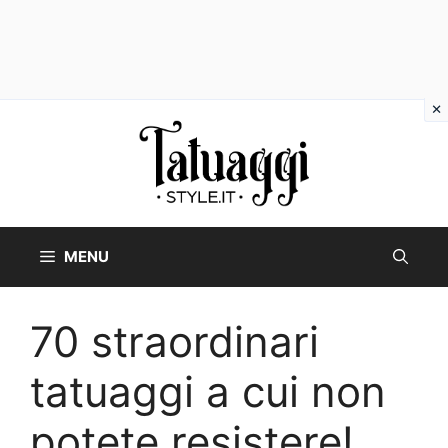
Vai
al
contenuto
MENU
70 straordinari
tatuaggi a cui non
potete resistere!