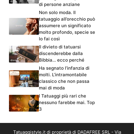
di persone anziane
Non solo moda. Il
tatuaggio all’orecchio può
assumere un significato
molto profondo, specie se
lo fai così
Il divieto di tatuarsi
discenderebbe dalla
Bibbia… ecco perché
Ha segnato l’infanzia di
molti. L’intramontabile
classico che non passa
mai di moda
I Tatuaggi più rari che
nessuno farebbe mai. Top
3
Tatuaggistyle.it di proprietà di DADAFREE SRL - Via