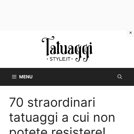
Vai
al
contenuto
MENU
70 straordinari
tatuaggi a cui non
potete resistere!