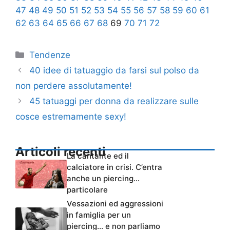
47
48
49
50
51
52
53
54
55
56
57
58
59
60
61
62
63
64
65
66
67
68
69
70
71
72
Categorie
Tendenze
40 idee di tatuaggio da farsi sul polso da
non perdere assolutamente!
45 tatuaggi per donna da realizzare sulle
cosce estremamente sexy!
Articoli recenti
La cantante ed il
calciatore in crisi. C’entra
anche un piercing…
particolare
Vessazioni ed aggressioni
in famiglia per un
piercing… e non parliamo