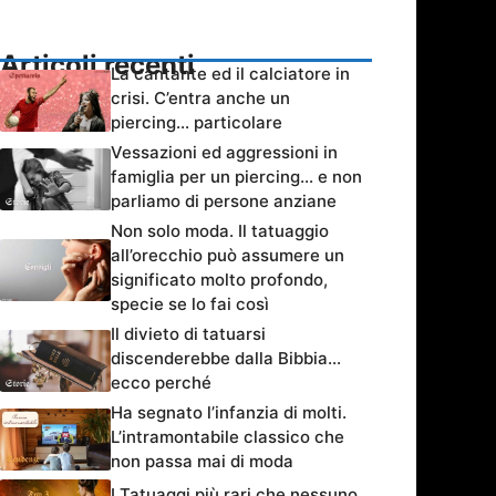
Articoli recenti
La cantante ed il calciatore in
crisi. C’entra anche un
piercing… particolare
Vessazioni ed aggressioni in
famiglia per un piercing… e non
parliamo di persone anziane
Non solo moda. Il tatuaggio
all’orecchio può assumere un
significato molto profondo,
specie se lo fai così
Il divieto di tatuarsi
discenderebbe dalla Bibbia…
ecco perché
Ha segnato l’infanzia di molti.
L’intramontabile classico che
non passa mai di moda
I Tatuaggi più rari che nessuno