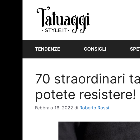
Vai
al
contenuto
TENDENZE
CONSIGLI
SPE
70 straordinari t
potete resistere!
Febbraio 16, 2022
di
Roberto Rossi