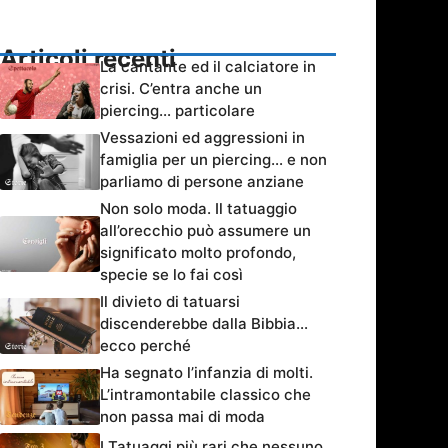
Articoli recenti
La cantante ed il calciatore in
crisi. C’entra anche un
piercing… particolare
Vessazioni ed aggressioni in
famiglia per un piercing… e non
parliamo di persone anziane
Non solo moda. Il tatuaggio
all’orecchio può assumere un
significato molto profondo,
specie se lo fai così
Il divieto di tatuarsi
discenderebbe dalla Bibbia…
ecco perché
Ha segnato l’infanzia di molti.
L’intramontabile classico che
non passa mai di moda
I Tatuaggi più rari che nessuno