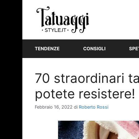
Vai
al
contenuto
TENDENZE
CONSIGLI
SPE
70 straordinari t
potete resistere!
Febbraio 16, 2022
di
Roberto Rossi