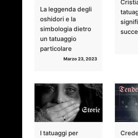
Cristi
La leggenda degli
tatua
oshidori e la
signif
simbologia dietro
succ
un tatuaggio
particolare
Marzo 23, 2023
I tatuaggi per
Crede