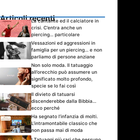
Articoli recenti
La cantante ed il calciatore in
crisi. C’entra anche un
piercing… particolare
Vessazioni ed aggressioni in
famiglia per un piercing… e non
parliamo di persone anziane
Non solo moda. Il tatuaggio
all’orecchio può assumere un
significato molto profondo,
specie se lo fai così
Il divieto di tatuarsi
discenderebbe dalla Bibbia…
ecco perché
Ha segnato l’infanzia di molti.
L’intramontabile classico che
non passa mai di moda
I Tatuaggi più rari che nessuno