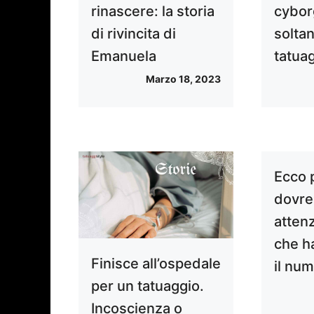
rinascere: la storia
cyborg
di rivincita di
soltan
Emanuela
tatua
Marzo 18, 2023
Ecco 
dovres
atten
che h
Finisce all’ospedale
il nu
per un tatuaggio.
Incoscienza o