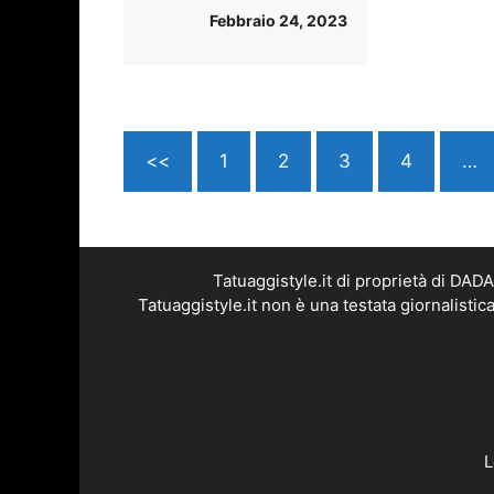
Febbraio 24, 2023
<<
1
2
3
4
…
Tatuaggistyle.it di proprietà di DA
Tatuaggistyle.it non è una testata giornalisti
L