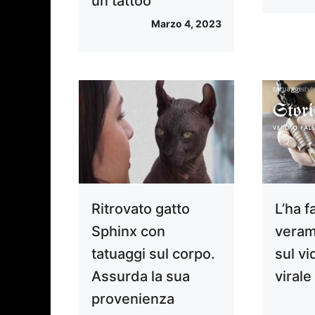
un tattoo
Marzo 4, 2023
Ritrovato gatto
L’ha f
Sphinx con
veram
tatuaggi sul corpo.
sul v
Assurda la sua
virale
provenienza